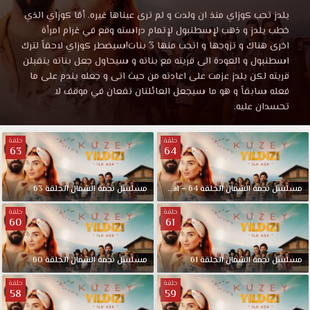
نجمة
مشاهدة
يلدز تحب كوزاي منذ ان ولدت و لم ترى عيناها غيره. أمّا كوزاي الذي
مسلسل
خطب يلدز و ذهب لإسطنبول لإتمام دراسته وقع في غرام امرأة
الشمال
نجمة
اخرى هناك و تزوجها و انجب منها 3 بنات!سيضطر كوزاي لاحقاً لترك
الشمال
اسطنبول و العودة الى قريته مع بناته و سيحاول جعل بناته يتقبلن
الحلقة
الحلقة
قريته لكن يلدز عزمت على اعادته من حيث اتى و جعله يندم على ما
13
فعله سابقاً و هو ما سيجعل العائلتان تقعان في موقف لا
موقع
تحسدان عليه.
13
قصة
عشق
حلقة
حلقة
مترجمة
HD.
63
64
يلدز
قصة
تحب
مسلسل
نجمة
الشمال
الحلقة
64
–
Final
مسلسل
نجمة
الشمال
الحلقة
63
كوزاي
منذ
عشق
حلقة
حلقة
60
61
ان
ولدت
HD
و
مسلسل
نجمة
الشمال
الحلقة
61
مسلسل
نجمة
الشمال
الحلقة
60
لم
حلقة
حلقة
ترى
58
59
عيناها