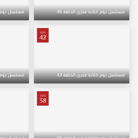
عقيمة
ولا
مسلسل
يوم
كتابة
قدري
الحلقة
46
مسلسل
يوم
تلد
ووسط
مطالبات
حلقة
عائلة
42
عمران
وحب
ديما
أن
تصبح
أم،
مسلسل
يوم
كتابة
قدري
الحلقة
42
مسلسل
يوم
يلجأ
الزوجان
لإتخاذ
حلقة
38
طريقة
الأم
الحاضنة
وتتعاون
معهما
والدة