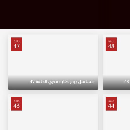
حلقة
حلقة
47
48
48
مسلسل
يوم
كتابة
قدري
الحلقة
47
حلقة
حلقة
43
44