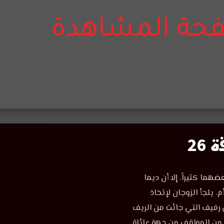
26
ما كثيراً، إلا أن ديما
 يلجأ الزوجان لإتخاذ
 رفيف التي جائت من الريف
ر من المواقف من جهة عائلة