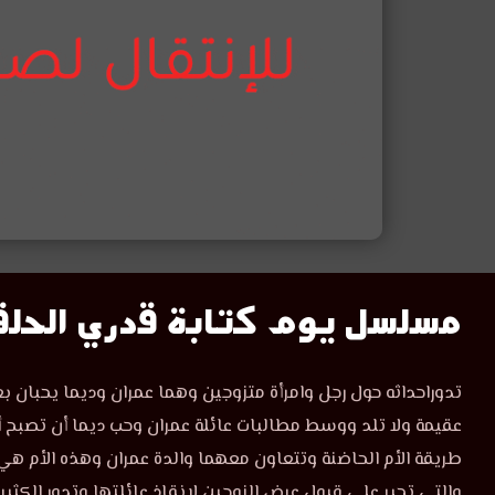
مسلسل
مسلسل يوم كتابة قدري الحلقة 
يوم
مشاهدة
تدوراحداثه حول رجل وامرأة متزوجين وهما عمران وديما يحبان بعضه
مسلسل
كتابة
عقيمة ولا تلد ووسط مطالبات عائلة عمران وحب ديما أن تصبح أم،
يوم
كتابة
طريقة الأم الحاضنة وتتعاون معهما والدة عمران وهذه الأم هي
قدري
قدري
والتي تجبر على قبول عرض الزوجين لإنقاذ عائلتها وتدور الكثي