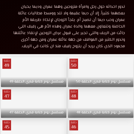
كتابة
مشاهدة
تدور احداثه حول رجل وامرأة متزوجين وهما عمران وديما يحبان
مسلسل
بعضهما كثيراً، إلا أن ديما عقيمة ولا تلد ووسط مطالبات عائلة
قدري
يوم
عمران وحب ديما أن تصبح أم، يلجأ الزوجان لإتخاذ طريقة الأم
كتابة
الحاضنة وتتعاون معهما والدة عمران وهذه الأم هي رفيف التي
قدري
الحلقة
جائت من الريف والتي تجبر على قبول عرض الزوجين لإنقاذ عائلتها
الحلقة
وتدور الكثير من المواقف من جهة عائلة عمران ومن جهة أخرى
32
محمود الذي كان يريد أن يتزوج رفيف منذ ان كانت في الريف.
32
موقع
قصة
حلقة
حلقة
مترجمة
عشق
49
50
HD.
قصة
تدور
مسلسل
يوم
كتابة
قدري
الحلقة
50
مسلسل
يوم
كتابة
قدري
الحلقة
49
احداثه
حول
عشق
حلقة
حلقة
47
48
رجل
وامرأة
متزوجين
مسلسل
يوم
كتابة
قدري
الحلقة
48
مسلسل
يوم
كتابة
قدري
الحلقة
47
وهما
حلقة
حلقة
عمران
45
46
وديما