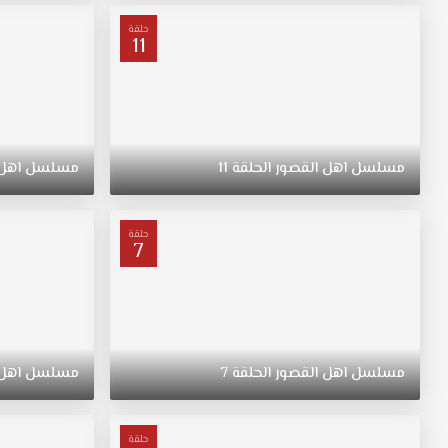
له
حتى
حلقة
11
بكنوز
العالم
وهذا
الذي
يجعله
يضطر
مسلسل
اهل
القصور
الحلقة
11
مسلسل
اهل
ليبيع
القصر
ويشتري
حلقة
7
ذلك
القصر
الخادم
الذي
كان
يعمل
مسلسل
اهل
القصور
الحلقة
7
مسلسل
اهل
عندهم
وابنته
آيشان.
حلقة