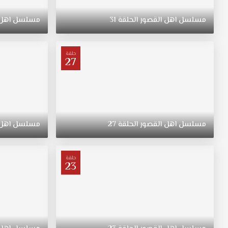
راقي
وبين
مسلسل
اهل
القصور
الحلقة
31
مسلسل
اهل
منافسه
الشاب
سواش
حلقة
الذي
27
يكرهه
بشده
لإعتقاده
إنه
السبب
في
مسلسل
اهل
القصور
الحلقة
27
مسلسل
اهل
قتل
أبيه
وهما
حلقة
23
بنفس
الوقت
يسكنان
بجوار
بعضهما
البعض