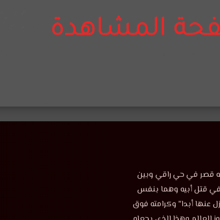
ه قصر في حي راقي وبين
في قتل أبيه وهما بنفس
ل عنها أبدا" وكرامته فوق
ز العالم وهذا الذي يجعله