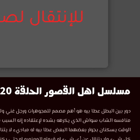
مشاهدة
مسلسل اهل القصور الحلقة 20
مسلسل
مشاهدة
دور بين البطل عطا بيه هو أهم مصمم للمجوهرات ورجل غني ول
مسلسل
اهل
منافسه الشاب سواش الذي يكرهه بشده لإعتقاده إنه السبب 
اهل
القصور
الوقت يسكنان بجوار بعضهما البعض عطا بيه له مباديء لا يتناز
القصور
الحلقة
كل شيء ولا يتنازل عن أي شيء له قيمته المعنويه له حتى بكنو