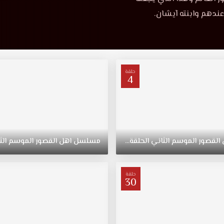
ندهم وابنته آيشان.
حلقة
4
القصور
الموسم
الثاني
الحلقة
4
مسلسل
اهل
القصور
الموسم
الث
حلقة
30