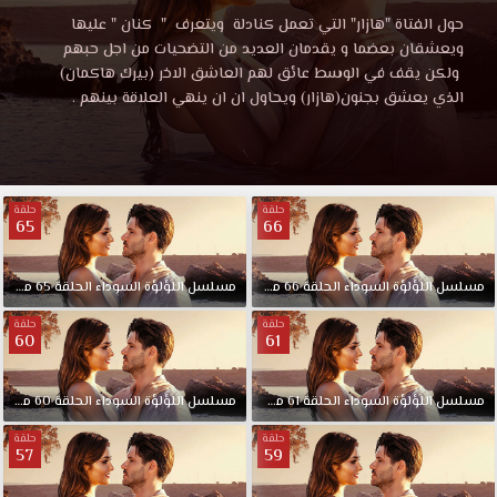
السوداء
مسلسل
حول الفتاة "هازار" التي تعمل كنادلة ويتعرف " كنان " عليها
اللؤلؤة
ويعشقان بعضما و يقدمان العديد من التضحيات من اجل حبهم
الحلقة
السوداء
ولكن يقف في الوسط عائق لهم العاشق الاخر (بيرك هاكمان)
الحلقة
الذي يعشق بجنون(هازار) ويحاول ان ان ينهي العلاقة بينهم .
29
29
مدبلجة
قصة
مدبلجة
عشق
حلقة
حلقة
3isk
65
66
قصة
من
بطولة
عشق
بيرك
مسلسل
اللؤلؤة
السوداء
الحلقة
66
مدبلجة
مسلسل
اللؤلؤة
السوداء
الحلقة
65
مدبلجة
هاكمان
حلقة
حلقة
،
60
61
تولجاهان
سايشمان
مسلسل
اللؤلؤة
السوداء
الحلقة
61
مدبلجة
مسلسل
اللؤلؤة
السوداء
الحلقة
60
مدبلجة
،
هانده
حلقة
حلقة
57
59
أرتشل
في