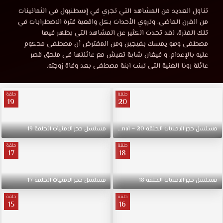
الامنيات
مسلسل
تناول العديد من المشاهد التي تجري في إسطنبول في الثمانينات
حجر
من القرن الماضي، وتروي الأحداث بكل واقعية فترة الاضطرابات في
الحلقة
الامنيات
تلك الفترة، لقد تحدث الكثير عن المشاهد التي يظهر فيها
الحلقة
مصطفى وهو يمسك بفيجين ‏ومن المفترض أن مصطفى محكوم
11
11
عليه بالإعدام، و فيغان شابة تعيش مع عائلتها في ملحق قصر
مترجمة
عائلة رونا الغنية التي تبنت ابنة مصطفى بعد وفاة زوجته.
كاملة
مترجمة
قصة
حلقة
حلقة
عشق
19
20
قصة
حصريا
بدون
عشق
اعلان
مسلسل
حجر
الامنيات
الحلقة
20
–
Final
مسلسل
حجر
الامنيات
الحلقة
19
وباكثر
حلقة
حلقة
من
17
18
جودة
1080p+720p+480p+360p
مسلسل
حجر
الامنيات
الحلقة
18
مسلسل
حجر
الامنيات
الحلقة
17
مسلسل
حجر
حلقة
حلقة
15
16
الامنيات
الحلقة