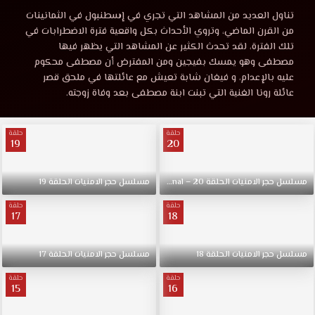
الامنيات
مسلسل
تناول العديد من المشاهد التي تجري في إسطنبول في الثمانينات
حجر
من القرن الماضي، وتروي الأحداث بكل واقعية فترة الاضطرابات في
الحلقة
الامنيات
تلك الفترة، لقد تحدث الكثير عن المشاهد التي يظهر فيها
الحلقة
مصطفى وهو يمسك بفيجين ‏ومن المفترض أن مصطفى محكوم
9
9
عليه بالإعدام، و فيغان شابة تعيش مع عائلتها في ملحق قصر
مترجمة
عائلة رونا الغنية التي تبنت ابنة مصطفى بعد وفاة زوجته.
كاملة
مترجمة
قصة
حلقة
حلقة
عشق
19
20
قصة
حصريا
بدون
عشق
اعلان
مسلسل
حجر
الامنيات
الحلقة
20
–
Final
مسلسل
حجر
الامنيات
الحلقة
19
وباكثر
حلقة
حلقة
من
17
18
جودة
1080p+720p+480p+360p
مسلسل
حجر
الامنيات
الحلقة
18
مسلسل
حجر
الامنيات
الحلقة
17
مسلسل
حجر
حلقة
حلقة
15
16
الامنيات
الحلقة