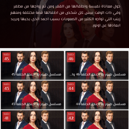
بلا
مشاهدة
حول معاناة نفيسة واطفالها من الفقر ومن ثم زواجها من مظفر
مسلسل
وفي ذات الوقت عيش كل شخص من اطفالها قصة مختلفة ومنهم
أجنحة
طيور
زينب التي تواجه الكثير من الصعوبات بسبب احمد الذي يحبها ويريد
بلا
ابعادها عن اونور.
أجنحة
الحلقة
الحلقة
41
41
موقع
حلقة
حلقة
قصة
45
46
مترجمة
عشق
HD.
قصة
حول
مسلسل
طيور
بلا
اجنحة
الحلقة
46
والاخيرة
مسلسل
طيور
بلا
اجنحة
الحلقة
45
معاناة
حلقة
حلقة
نفيسة
43
44
عشق
واطفالها
من
HD
مسلسل
طيور
بلا
اجنحة
الحلقة
44
مسلسل
طيور
بلا
اجنحة
الحلقة
43
الفقر
ومن
حلقة
حلقة
41
42
ثم
زواجها