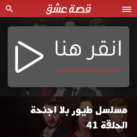
مسلسل طيور بلا اجنحة
مسلسل
الحلقة 41
طيور