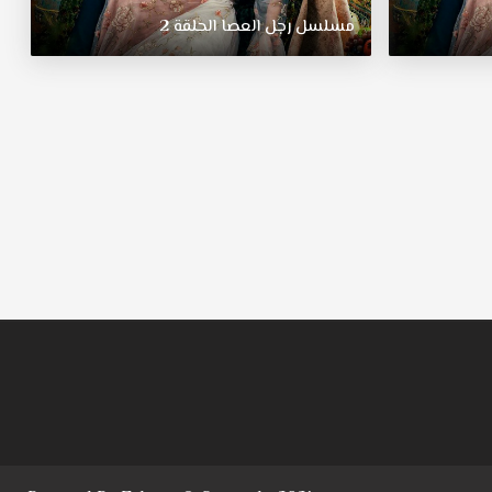
مسلسل
رجل
العصا
الحلقة
2