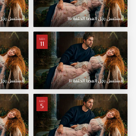
الاول
مترجم
قصة
مسلسل
رجل
العصا
الحلقة
16
مسلسل
رجل
عشق.
حول
الحب
حلقة
11
المهووس
لمطور
البرمجيات
تامر
والذي
حقق
مسلسل
رجل
العصا
الحلقة
11
مسلسل
رجل
ثروة
كبيرة
فجأة
حلقة
5
وبيري
التي
تعمل
في
المصرف.