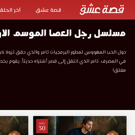
قصة عشق
آخر الحلق
مسلسل
مسلسل رجل العصا الموسم الا
رجل
مسلسل
حول الحب المهووس لمطور البرمجيات تامر والذي حقق ثروة كبي
رجل
العصا
في المصرف. تامر الذي انتقل إلى قصر أشتراه حديثاً، يقوم ب
العصا
الموسم
مغلق!
الموسم
الاول
Çöp
الاول
Adam
مترجم
قصة
مترجم
عشق
مشاهدة
قصة
مباشرة
حلقة
30
بجودة