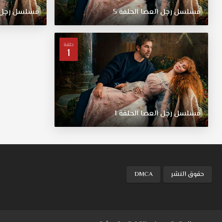
تامر
مسلسل
رجل
العصا
الحلقة
5
مسلسل
رجل
الذي
انتقل
إلى
حلقة
قصر
1
أشتراه
حديثاً،
يقوم
بخطف
بيري
مسلسل
رجل
العصا
الحلقة
1
ويحبسها
في
قبو
مغلق!
حقوق النشر
DMCA