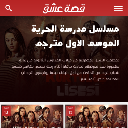
مسلسل مدرسة الحرية
مسلسل
الموسم الاول مترجم
مدرسة
الحرية
مسلسل
تقطعت السبل بمجموعة من طلاب المدارس الثانوية في غابة
مدرسة
مهجورة بعد تعرضهم لحادث حافلة أثناء رحلة تخييم. يكافح خمسة
الموسم
الحرية
شباب نجوا من الحادث من أجل البقاء بينما يواجهون الجوانب
الموسم
المظلمة داخل أنفسهم
الاول
الاول
kurtulus
lisesi
مترجم
مترجم
حلقة
حلقة
قصة
12
13
قصة
عشق
مشاهدة