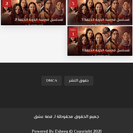
2
3
طلاب
المدارس
الثانوية
مسلسل
مدرسة
الحرية
الحلقة
3
مسلسل
مدرسة
الحرية
الحلقة
2
في
غابة
حلقة
1
مهجورة
بعد
تعرضهم
مسلسل
مدرسة
الحرية
الحلقة
1
لحادث
حافلة
أثناء
رحلة
حقوق النشر
DMCA
تخييم.
يكافح
خمسة
شباب
نجوا
من
جميع الحقوق محفوظة لـ
قصة عشق
الحادث
من
Powered By Esheeq © Copyright 2021