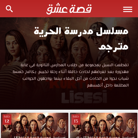
مسلسل مدرسة الحرية
مسلسل
مترجم
مدرسة
الحرية
مسلسل
تقطعت السبل بمجموعة من طلاب المدارس الثانوية في غابة
مدرسة
مهجورة بعد تعرضهم لحادث حافلة أثناء رحلة تخييم. يكافح خمسة
kurtulus
الحرية
شباب نجوا من الحادث من أجل البقاء بينما يواجهون الجوانب
kurtulus
المظلمة داخل أنفسهم
lisesi
lisesi
مترجم
قصة
مترجم
عشق
حلقة
حلقة
مشاهدة
12
13
قصة
وتحميل
باكثر