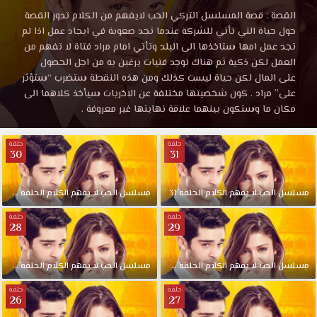
الحب
مشاهدة
القصة : قصة المسلسل التركي الحب لايفهم من الكلام تدور القصة
مسلسل
حول حياة التي تأتي للشركة عندما تجد صعوبة في ايجاد عمل اذا لم
لا
الحب
تجد عمل امها ستاخذها الى البلد وتأتي امام مراد فتاة لا تفهم من
لا
العمل لكن ذكية ثم هناك توجد فتيات يرغبن به من اجل الحصول
يفهم
يفهم
على المال لكن حياة ليست كذلك ومن هذه النقطة ستضرب “ستؤثر
الكلام
على” مراد . كون شخصيتها مختلفة عن الاخريات سيأخذ كلاهما الى
الحلقة
مكان ما وستكون بينهما علاقة نهايتها غير معروفة .
الكلام
13
موقع
حلقة
حلقة
الحلقة
قصة
30
31
عشق
13
HD.
مسلسل
الحب
لا
يفهم
الكلام
الحلقة
31
مسلسل
الحب
لا
يفهم
الكلام
الحلقة
30
القصة
:
موقع
حلقة
حلقة
28
29
قصة
المسلسل
قصة
التركي
مسلسل
الحب
لا
يفهم
الكلام
الحلقة
29
مسلسل
الحب
لا
يفهم
الكلام
الحلقة
28
الحب
عشق
حلقة
حلقة
لايفهم
26
27
من