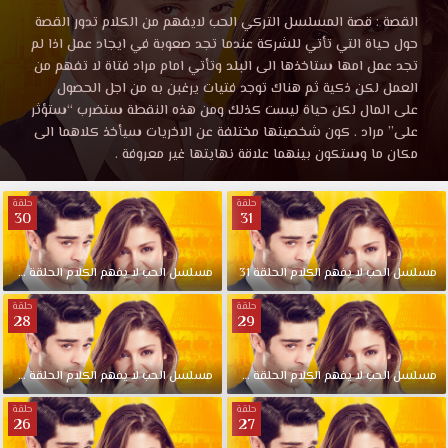
لا
مشاهدة
القصة : قصة المسلسل التركي الحب لايفهم من الكلام تدور القصة
مسلسل
حول حياة التي تأتي للشركة عندما تجد صعوبة في ايجاد عمل اذا لم
يفهم
الحب
تجد عمل امها ستاخذها الى البلد وتأتي امام مراد فتاة لا تفهم من
لا
العمل لكن ذكية ثم هناك توجد فتيات يرغبن به من اجل الحصول
يفهم
الكلام
على المال لكن حياة ليست كذلك ومن هذه النقطة ستضرب “ستؤثر
الكلام
على” مراد . كون شخصيتها مختلفة عن الاخريات سيأخذ كلاهما الى
الحلقة
مكان ما وستكون بينهما علاقة نهايتها غير معروفة .
الحلقة
6
موقع
حلقة
حلقة
6
قصة
30
31
عشق
موقع
HD.
مسلسل
الحب
لا
يفهم
الكلام
الحلقة
31
مسلسل
الحب
لا
يفهم
الكلام
الحلقة
30
القصة
:
قصة
حلقة
حلقة
28
29
قصة
المسلسل
عشق
التركي
مسلسل
الحب
لا
يفهم
الكلام
الحلقة
29
مسلسل
الحب
لا
يفهم
الكلام
الحلقة
28
الحب
حلقة
حلقة
لايفهم
26
27
من