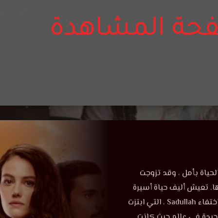
لحياة بأمل ، وقد تزوجت
ا بوفاة عائلتها. تعيش أليف حياة أسيرة
حيث لا يستطيع زوجها مغادرة المنزل تحت تهديد ساد الله. مع اختفاء Sadullah ، التي ابتزت
لمة لعائلة Gurhan ، تظل أليف وحيدة في عالم حيث كانت