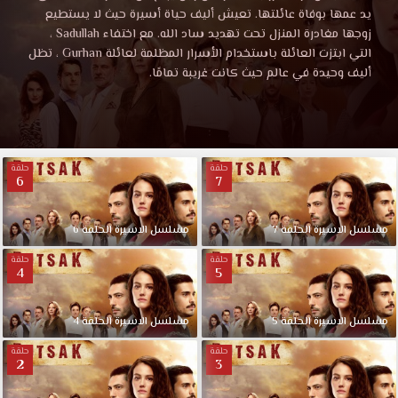
الاسيرة
الحلقة
يد عمها بوفاة عائلتها. تعيش أليف حياة أسيرة حيث لا يستطيع
7
زوجها مغادرة المنزل تحت تهديد ساد الله. مع اختفاء Sadullah ،
مترجمة
الحلقة
التي ابتزت العائلة باستخدام الأسرار المظلمة لعائلة Gurhan ، تظل
قصة
أليف وحيدة في عالم حيث كانت غريبة تمامًا.
عشق
7
تويتر
مشاهدة
مترجمة
مباشرة
بجودة
حلقة
حلقة
6
7
قصة
عالية
علي
موقعنا
عشق
مسلسل
الاسيرة
الحلقة
7
مسلسل
الاسيرة
الحلقة
6
المفضل
حلقة
حلقة
لديكم
4
5
مسلسل
الاسيرة
مسلسل
الحلقة
الاسيرة
الحلقة
5
مسلسل
الاسيرة
الحلقة
4
7
حلقة
حلقة
كاملة
2
3
HD