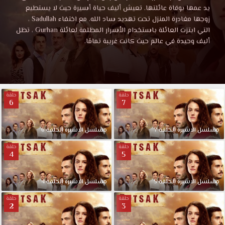
الاسيرة
الحلقة
يد عمها بوفاة عائلتها. تعيش أليف حياة أسيرة حيث لا يستطيع
5
زوجها مغادرة المنزل تحت تهديد ساد الله. مع اختفاء Sadullah ،
مترجمة
الحلقة
التي ابتزت العائلة باستخدام الأسرار المظلمة لعائلة Gurhan ، تظل
قصة
أليف وحيدة في عالم حيث كانت غريبة تمامًا.
عشق
5
تويتر
مشاهدة
مترجمة
مباشرة
بجودة
حلقة
حلقة
6
7
قصة
عالية
علي
موقعنا
عشق
مسلسل
الاسيرة
الحلقة
7
مسلسل
الاسيرة
الحلقة
6
المفضل
حلقة
حلقة
لديكم
4
5
مسلسل
الاسيرة
مسلسل
الحلقة
الاسيرة
الحلقة
5
مسلسل
الاسيرة
الحلقة
4
5
حلقة
حلقة
كاملة
2
3
HD