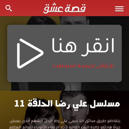
مسلسل علي رضا الحلقة 11
مسلسل
علي
مشاهدة
يتقاطع طريق سائق التاكسي علي رضا الرجل الشهم الذي يعيش
مسلسل
حياةً هادئةو خالدة البنت الغالية لأحد الزعماء الأقوياء للعالم المظلم