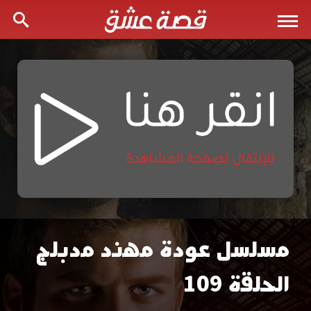
مسلسل عودة مهند مدبلج
مسلسل
الحلقة 109
عودة