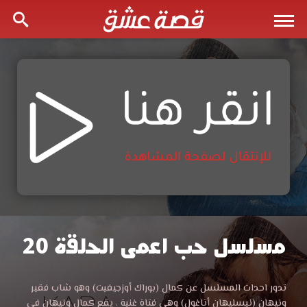
مسلسل حب اعمى الحلقة 20
مسلسل
حب
مشاهدة
تدور احداث المسلسل عن كمال (بوراك أوزجيفيت) وهو شاب فقير
مسلسل
ونيهان (نيسليهان أتاغول) وهي فتاة غنية ، يقع كمال ونيهان في