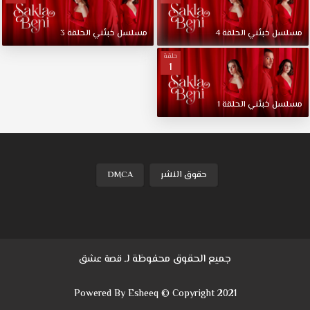
عن
قراراته
مسلسل
خبئني
الحلقة
4
مسلسل
خبئني
الحلقة
3
السابقة
مسلسل
حلقة
1
خبئني
الحلقة
1
مسلسل
خبئني
الحلقة
1
مترجمة
قصة
عشق.
ميته
وناز
حقوق النشر
DMCA
أبناء
عائلات
غنية
وقوية،
تربيا
جميع الحقوق محفوظة لـ
قصة عشق
في
ترف
Powered By Esheeq © Copyright 2021
وتدليل.