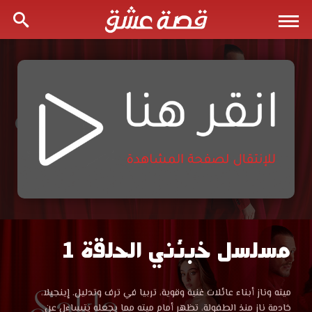
مسلسل خبئني الحلقة 1
مسلسل
خبئني
مسلسل
ميته وناز أبناء عائلات غنية وقوية، تربيا في ترف وتدليل. إينجيلا،
خبئني
خادمة ناز منذ الطفولة، تظهر أمام ميته مما يجعله يتساءل عن