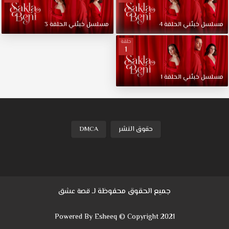
عشق.
ميته
مسلسل
خبئني
الحلقة
4
مسلسل
خبئني
الحلقة
3
وناز
أبناء
حلقة
1
عائلات
غنية
وقوية،
مسلسل
خبئني
الحلقة
1
تربيا
في
ترف
وتدليل.
إينجيلا،
حقوق النشر
DMCA
خادمة
ناز
منذ
الطفولة،
تظهر
جميع الحقوق محفوظة لـ
قصة عشق
أمام
ميته
Powered By Esheeq © Copyright 2021
مما