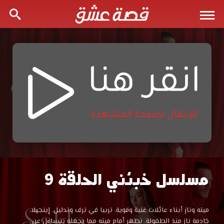
مسلسل خبئني الحلقة 9
مسلسل
خبئني
مسلسل
ميته وناز أبناء عائلات غنية وقوية، تربيا في ترف وتدليل. إينجيلا،
خبئني
خادمة ناز منذ الطفولة، تظهر أمام ميته مما يجعله يتساءل عن