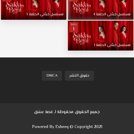
عشق.
ميته
مسلسل
خبئني
الحلقة
4
مسلسل
خبئني
الحلقة
3
وناز
أبناء
حلقة
1
عائلات
غنية
وقوية،
مسلسل
خبئني
الحلقة
1
تربيا
في
ترف
وتدليل.
إينجيلا،
حقوق النشر
DMCA
خادمة
ناز
منذ
الطفولة،
تظهر
جميع الحقوق محفوظة لـ
قصة عشق
أمام
ميته
Powered By Esheeq © Copyright 2021
مما