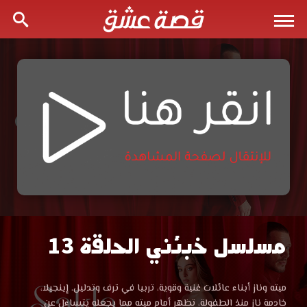
مسلسل خبئني الحلقة 13
مسلسل
خبئني
مسلسل
ميته وناز أبناء عائلات غنية وقوية، تربيا في ترف وتدليل. إينجيلا،
خبئني
خادمة ناز منذ الطفولة، تظهر أمام ميته مما يجعله يتساءل عن