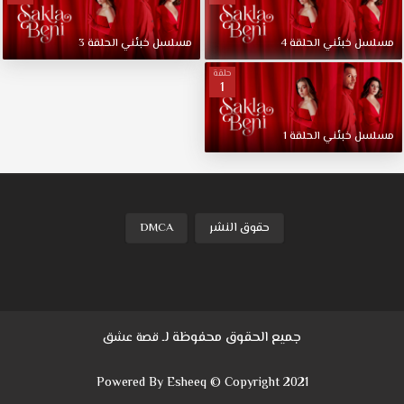
عشق.
ميته
مسلسل
خبئني
الحلقة
4
مسلسل
خبئني
الحلقة
3
وناز
أبناء
حلقة
1
عائلات
غنية
وقوية،
مسلسل
خبئني
الحلقة
1
تربيا
في
ترف
وتدليل.
إينجيلا،
حقوق النشر
DMCA
خادمة
ناز
منذ
الطفولة،
تظهر
جميع الحقوق محفوظة لـ
قصة عشق
أمام
ميته
Powered By Esheeq © Copyright 2021
مما