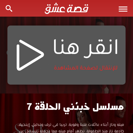
مسلسل خبئني الحلقة 7
مسلسل
خبئني
مسلسل
ميته وناز أبناء عائلات غنية وقوية، تربيا في ترف وتدليل. إينجيلا،
خبئني
خادمة ناز منذ الطفولة، تظهر أمام ميته مما يجعله يتساءل عن