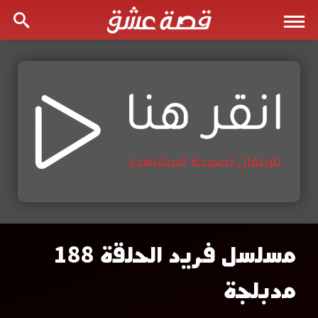
مسلسل فريد الحلقة 188
مسلسل
مدبلجة
فريد