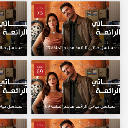
يحكي
قصة
حلقة
73
شيبنم
الصادمة،
التي
عادت
إلى
الحياة
مسلسل
حياتي
الرائعة
مدبلج
الحلقة
73
مسلسل
حيا
بمظالم
كبيرة،
وعملت
حلقة
69
جاهدة
للتغلب
عليها،
وفعلت
ما
كان
مسلسل
حياتي
الرائعة
مدبلج
الحلقة
69
مسلسل
حيا
ضروريًا
في
هذا
حلقة
الطريق،