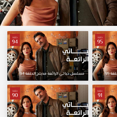
حلقة
حلقة
94
95
لقة
95
مسلسل
حياتي
الرائعة
مدبلج
الحلقة
94
حلقة
حلقة
90
91