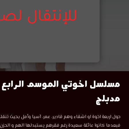
مسلسل
اخوتي
مدبلج
4
مسلسل
حول اربعة اخوة او اشقاء وهم قادير، عمر، آسيا وأمل بحيث تنق
اخوتي
الموسم
فبعدما كانوا عائلة سعيدة رغم فقرهم يستبدلها الهم و الحزن 
4