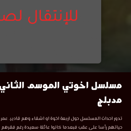
مشاهدة
مسلسل
مدبلج
اخوتي
مسلسل
تدور احداث المسلسل حول اربعة اخوة او اشقاء وهم قادير، عمر،
اخوتي
الموسم
حياتهم رأسا على عقب فبعدما كانوا عائلة سعيدة رغم فقرهم ي
الموسم