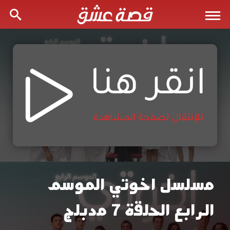
مسلسل اخوتي الموسم
مسلسل
الرابع الحلقة 7 مدبلج
اخوتي