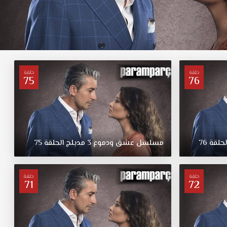
حلقة
حلقة
75
76
لحلقة
76
مسلسل
عشق
ودموع
3
مدبلج
الحلقة
75
حلقة
حلقة
71
72