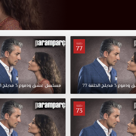
حلقة
77
ق
ودموع
3
مدبلج
الحلقة
77
مسلسل
عشق
ودموع
3
مدبلج
ا
حلقة
73