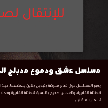
مشاهدة
مسلسل عشق ودموع مدبلج الحلق
مسلسل
مسلسل
يدور المسلسل حول قيام ممرضة بتبديل بنتين ببعضهما، حيث اخذت
عشق
عشق
العائلة الفقيرة، والعكس صحيح بالنسبة للعائلة الفقيرة وحدث
ودموع
الحلقة
أسماء العائلتين.
ودموع
38