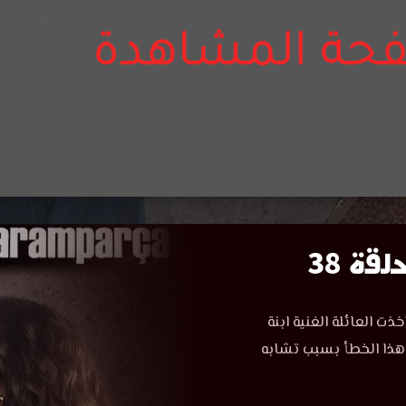
ة 38
 العائلة الغنية ابنة
 هذا الخطأ بسبب تشابه