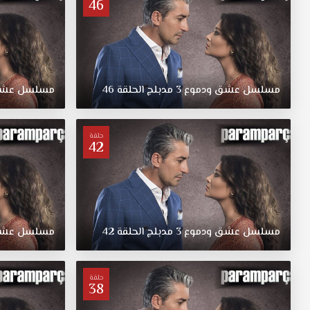
46
للعائلة
الفقيرة
وحدث
هذا
الخطأ
مسلسل
عشق
ودموع
3
مدبلج
الحلقة
46
مسلسل
عش
بسبب
تشابه
أسماء
العائلتين.
حلقة
42
مسلسل
عشق
ودموع
3
مدبلج
الحلقة
42
مسلسل
عش
حلقة
38