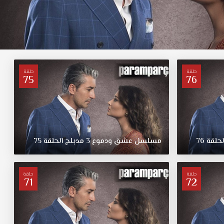
حلقة
حلقة
75
76
لحلقة
76
مسلسل
عشق
ودموع
3
مدبلج
الحلقة
75
حلقة
حلقة
71
72