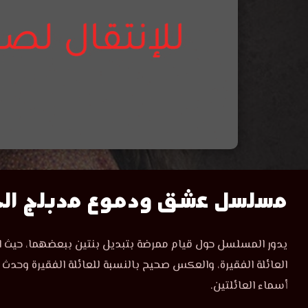
مشاهدة
مسلسل عشق ودموع مدبلج الحلق
مسلسل
مسلسل
يدور المسلسل حول قيام ممرضة بتبديل بنتين ببعضهما، حيث اخذت
عشق
عشق
العائلة الفقيرة، والعكس صحيح بالنسبة للعائلة الفقيرة وحدث
ودموع
الحلقة
أسماء العائلتين.
ودموع
42