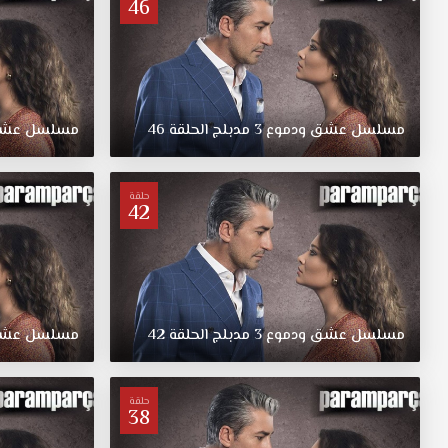
46
للعائلة
الفقيرة
وحدث
هذا
الخطأ
مسلسل
عشق
ودموع
3
مدبلج
الحلقة
46
مسلسل
عش
بسبب
تشابه
أسماء
العائلتين.
حلقة
42
مسلسل
عشق
ودموع
3
مدبلج
الحلقة
42
مسلسل
عش
حلقة
38