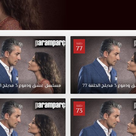
حلقة
77
ق
ودموع
3
مدبلج
الحلقة
77
مسلسل
عشق
ودموع
3
مدبلج
ا
حلقة
73