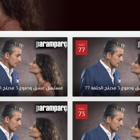
حلقة
77
ق
ودموع
3
مدبلج
الحلقة
77
مسلسل
عشق
ودموع
3
مدبلج
ا
حلقة
73