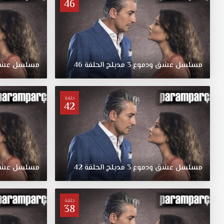
46
للعائلة
الفقيرة
وحدث
هذا
الخطأ
مسلسل
عشق
ودموع
3
مدبلج
الحلقة
46
مسلسل
عش
بسبب
تشابه
أسماء
العائلتين.
حلقة
42
مسلسل
عشق
ودموع
3
مدبلج
الحلقة
42
مسلسل
عش
حلقة
38