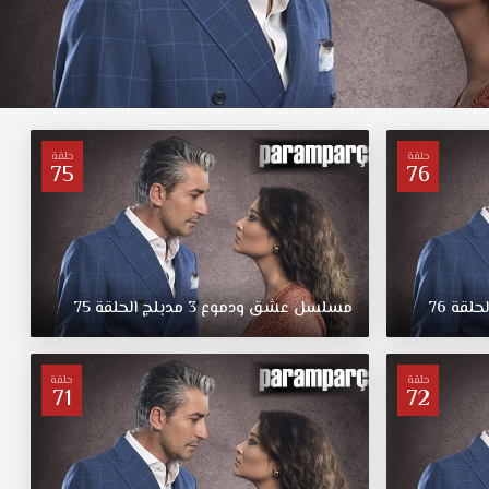
حلقة
حلقة
75
76
لحلقة
76
مسلسل
عشق
ودموع
3
مدبلج
الحلقة
75
حلقة
حلقة
71
72