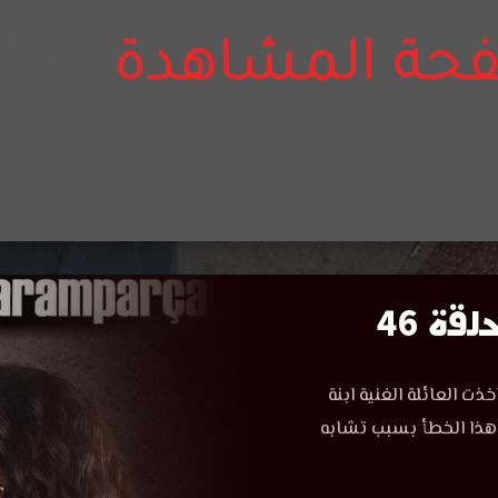
ة 46
 العائلة الغنية ابنة
 هذا الخطأ بسبب تشابه