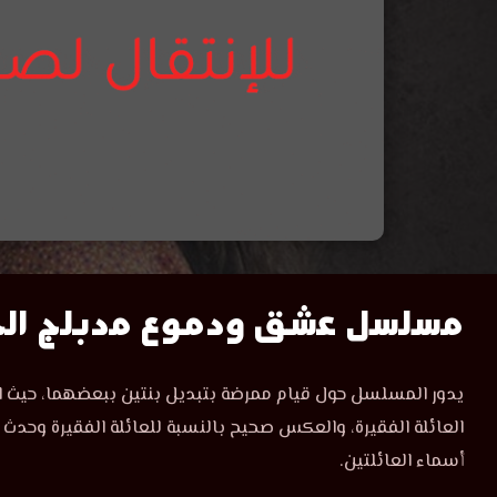
مشاهدة
مسلسل عشق ودموع مدبلج الحلق
مسلسل
مسلسل
يدور المسلسل حول قيام ممرضة بتبديل بنتين ببعضهما، حيث اخذت
عشق
عشق
العائلة الفقيرة، والعكس صحيح بالنسبة للعائلة الفقيرة وحدث
ودموع
الحلقة
أسماء العائلتين.
ودموع
46