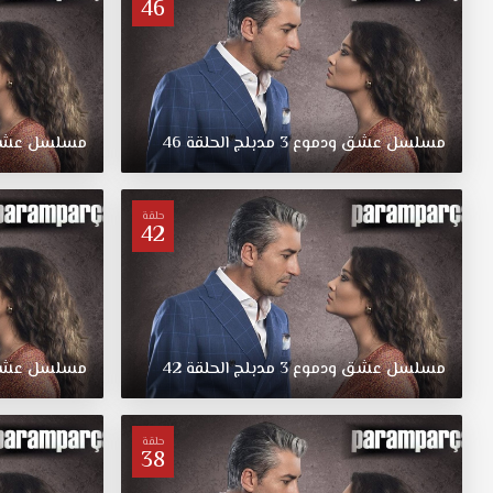
46
للعائلة
الفقيرة
وحدث
هذا
الخطأ
مسلسل
عشق
ودموع
3
مدبلج
الحلقة
46
مسلسل
عش
بسبب
تشابه
أسماء
العائلتين.
حلقة
42
مسلسل
عشق
ودموع
3
مدبلج
الحلقة
42
مسلسل
عش
حلقة
38