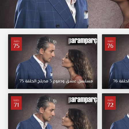
حلقة
حلقة
75
76
لحلقة
76
مسلسل
عشق
ودموع
3
مدبلج
الحلقة
75
حلقة
حلقة
71
72