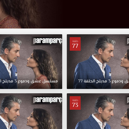
حلقة
77
ق
ودموع
3
مدبلج
الحلقة
77
مسلسل
عشق
ودموع
3
مدبلج
ا
حلقة
73