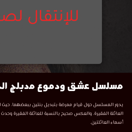
مشاهدة
مسلسل عشق ودموع مدبلج الحلق
مسلسل
مسلسل
يدور المسلسل حول قيام ممرضة بتبديل بنتين ببعضهما، حيث اخذت
عشق
عشق
العائلة الفقيرة، والعكس صحيح بالنسبة للعائلة الفقيرة وحدث
ودموع
الحلقة
أسماء العائلتين.
ودموع
45