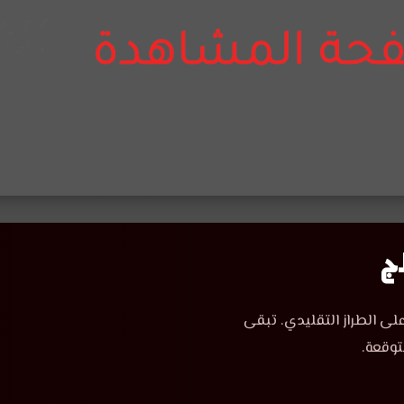
لى الطراز التقليدي. تبقى
توقعة.