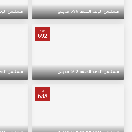
ريهان
التي
مسلسل
الوعد
الحلقة
696
مدبلج
مسلسل
الوع
ولدت
في
الريف
حلقة
فتاة
692
متواضعة
وشابة
وجميلة
مسلسل
اليمين
مدبلج
مسلسل
الوعد
الحلقة
692
مدبلج
مسلسل
الوع
الحلقة
127
قصة
حلقة
688
عشق
ترعرعت
على
الطراز
التقليدي.
تبقى