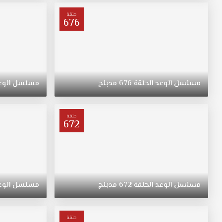
ترعرعت
على
حلقة
676
الطراز
التقليدي.
تبقى
"ريهان"
يتيمة
بعد
مسلسل
الوعد
الحلقة
676
مدبلج
مسلسل
الوع
وفاة
والدتها،
وحياتها
حلقة
672
تتغير
في
نقطة
غير
متوقعة.
مسلسل
الوعد
الحلقة
672
مدبلج
مسلسل
الوع
حلقة