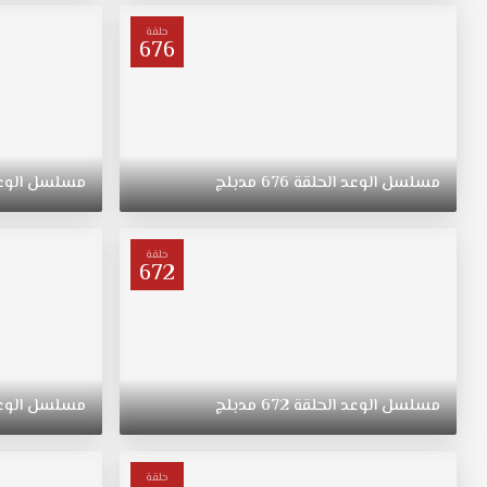
ترعرعت
على
حلقة
676
الطراز
التقليدي.
تبقى
"ريهان"
يتيمة
بعد
مسلسل
الوعد
الحلقة
676
مدبلج
مسلسل
الوع
وفاة
والدتها،
وحياتها
حلقة
672
تتغير
في
نقطة
غير
متوقعة.
مسلسل
الوعد
الحلقة
672
مدبلج
مسلسل
الوع
حلقة