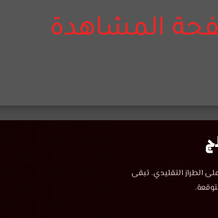
لى الطراز التقليدي. تبقى
توقعة.