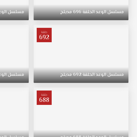
ريهان
التي
مسلسل
الوعد
الحلقة
696
مدبلج
مسلسل
الوع
ولدت
في
الريف
حلقة
فتاة
692
متواضعة
وشابة
وجميلة
مسلسل
اليمين
مدبلج
مسلسل
الوعد
الحلقة
692
مدبلج
مسلسل
الوع
الحلقة
636
قصة
حلقة
688
عشق
ترعرعت
على
الطراز
التقليدي.
تبقى