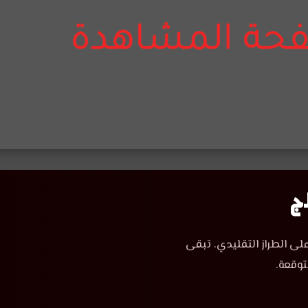
لى الطراز التقليدي. تبقى
توقعة.