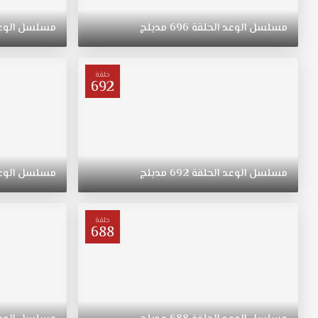
ريهان
التي
مسلسل
الوعد
الحلقة
696
مدبلج
مسلسل
الوع
ولدت
في
الريف
حلقة
فتاة
692
متواضعة
وشابة
وجميلة
مسلسل
اليمين
مدبلج
مسلسل
الوعد
الحلقة
692
مدبلج
مسلسل
الوع
الحلقة
650
قصة
حلقة
688
عشق
ترعرعت
على
الطراز
التقليدي.
تبقى