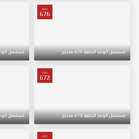
ترعرعت
على
حلقة
676
الطراز
التقليدي.
تبقى
"ريهان"
يتيمة
بعد
مسلسل
الوعد
الحلقة
676
مدبلج
مسلسل
الوع
وفاة
والدتها،
وحياتها
حلقة
672
تتغير
في
نقطة
غير
متوقعة.
مسلسل
الوعد
الحلقة
672
مدبلج
مسلسل
الوع
حلقة