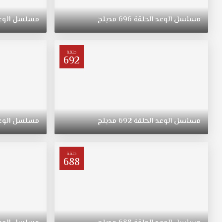
ريهان
التي
مسلسل
الوعد
الحلقة
696
مدبلج
مسلسل
الوع
ولدت
في
الريف
حلقة
فتاة
692
متواضعة
وشابة
وجميلة
مسلسل
اليمين
مدبلج
مسلسل
الوعد
الحلقة
692
مدبلج
مسلسل
الوع
الحلقة
416
قصة
حلقة
688
عشق
ترعرعت
على
الطراز
التقليدي.
تبقى