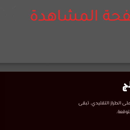
لى الطراز التقليدي. تبقى
توقعة.