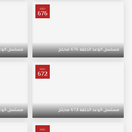
ترعرعت
على
حلقة
676
الطراز
التقليدي.
تبقى
"ريهان"
يتيمة
بعد
مسلسل
الوعد
الحلقة
676
مدبلج
مسلسل
الوع
وفاة
والدتها،
وحياتها
حلقة
672
تتغير
في
نقطة
غير
متوقعة.
مسلسل
الوعد
الحلقة
672
مدبلج
مسلسل
الوع
حلقة