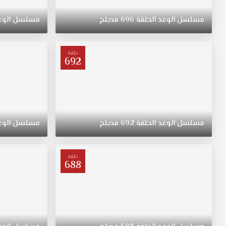
ريهان
التي
مسلسل
الوعد
الحلقة
696
مدبلج
مسلسل
الوع
ولدت
في
الريف
حلقة
فتاة
692
متواضعة
وشابة
وجميلة
مسلسل
اليمين
مدبلج
مسلسل
الوعد
الحلقة
692
مدبلج
مسلسل
الوع
الحلقة
458
قصة
حلقة
688
عشق
ترعرعت
على
الطراز
التقليدي.
تبقى