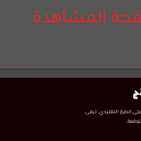
لى الطراز التقليدي. تبقى
توقعة.