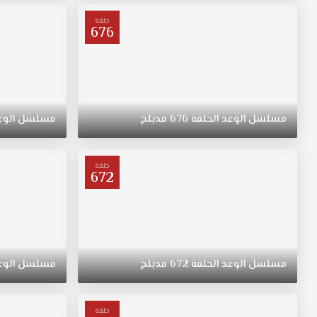
ترعرعت
على
حلقة
676
الطراز
التقليدي.
تبقى
"ريهان"
يتيمة
بعد
مسلسل
الوعد
الحلقة
676
مدبلج
مسلسل
الوع
وفاة
والدتها،
وحياتها
حلقة
672
تتغير
في
نقطة
غير
متوقعة.
مسلسل
الوعد
الحلقة
672
مدبلج
مسلسل
الوع
حلقة