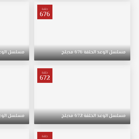
ترعرعت
على
حلقة
676
الطراز
التقليدي.
تبقى
"ريهان"
يتيمة
بعد
مسلسل
الوعد
الحلقة
676
مدبلج
مسلسل
الوع
وفاة
والدتها،
وحياتها
حلقة
672
تتغير
في
نقطة
غير
متوقعة.
مسلسل
الوعد
الحلقة
672
مدبلج
مسلسل
الوع
حلقة