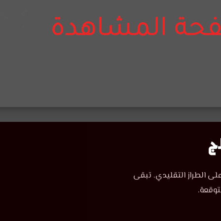
لى الطراز التقليدي. تبقى
توقعة.