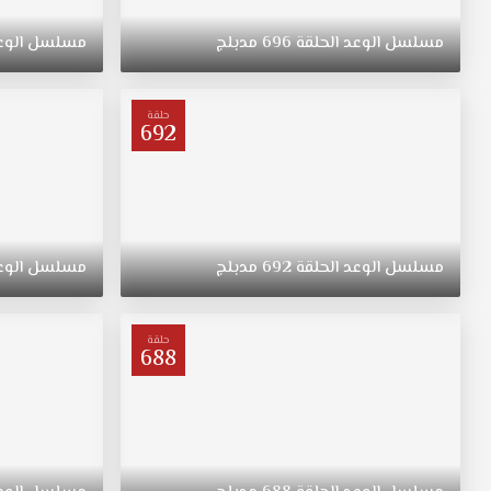
ريهان
التي
مسلسل
الوعد
الحلقة
696
مدبلج
مسلسل
الوع
ولدت
في
الريف
حلقة
فتاة
692
متواضعة
وشابة
وجميلة
مسلسل
اليمين
مدبلج
مسلسل
الوعد
الحلقة
692
مدبلج
مسلسل
الوع
الحلقة
449
قصة
حلقة
688
عشق
ترعرعت
على
الطراز
التقليدي.
تبقى