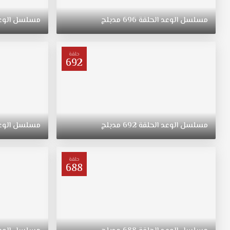
ريهان
التي
مسلسل
الوعد
الحلقة
696
مدبلج
مسلسل
الوع
ولدت
في
الريف
حلقة
فتاة
692
متواضعة
وشابة
وجميلة
مسلسل
اليمين
مدبلج
مسلسل
الوعد
الحلقة
692
مدبلج
مسلسل
الوع
الحلقة
667
قصة
حلقة
688
عشق
ترعرعت
على
الطراز
التقليدي.
تبقى