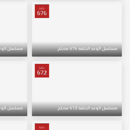
ترعرعت
على
حلقة
676
الطراز
التقليدي.
تبقى
"ريهان"
يتيمة
بعد
مسلسل
الوعد
الحلقة
676
مدبلج
مسلسل
الوع
وفاة
والدتها،
وحياتها
حلقة
672
تتغير
في
نقطة
غير
متوقعة.
مسلسل
الوعد
الحلقة
672
مدبلج
مسلسل
الوع
حلقة