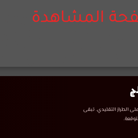
لى الطراز التقليدي. تبقى
توقعة.