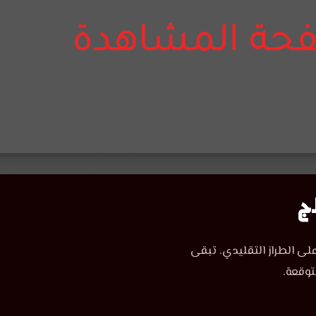
لى الطراز التقليدي. تبقى
توقعة.