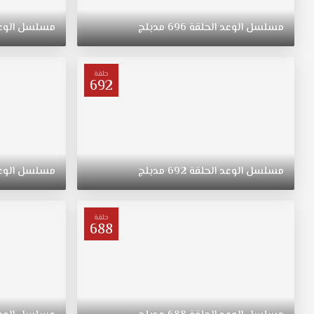
ريهان
التي
مسلسل
الوعد
الحلقة
696
مدبلج
مسلسل
الوع
ولدت
في
الريف
حلقة
فتاة
692
متواضعة
وشابة
وجميلة
مسلسل
اليمين
مدبلج
مسلسل
الوعد
الحلقة
692
مدبلج
مسلسل
الوع
الحلقة
199
قصة
حلقة
688
عشق
ترعرعت
على
الطراز
التقليدي.
تبقى