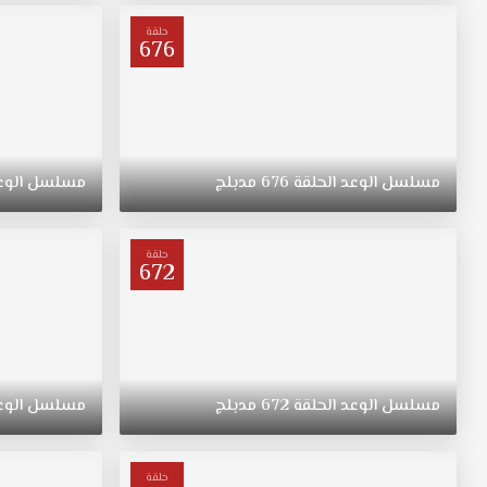
ترعرعت
على
حلقة
676
الطراز
التقليدي.
تبقى
"ريهان"
يتيمة
بعد
مسلسل
الوعد
الحلقة
676
مدبلج
مسلسل
الوع
وفاة
والدتها،
وحياتها
حلقة
672
تتغير
في
نقطة
غير
متوقعة.
مسلسل
الوعد
الحلقة
672
مدبلج
مسلسل
الوع
حلقة