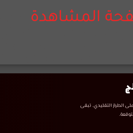
لى الطراز التقليدي. تبقى
توقعة.