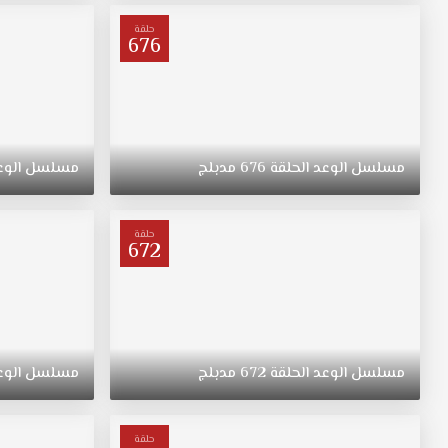
ترعرعت
على
حلقة
676
الطراز
التقليدي.
تبقى
"ريهان"
يتيمة
بعد
مسلسل
الوعد
الحلقة
676
مدبلج
مسلسل
الوع
وفاة
والدتها،
وحياتها
حلقة
672
تتغير
في
نقطة
غير
متوقعة.
مسلسل
الوعد
الحلقة
672
مدبلج
مسلسل
الوع
حلقة