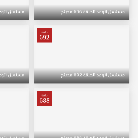
ريهان
التي
مسلسل
الوعد
الحلقة
696
مدبلج
مسلسل
الوع
ولدت
في
الريف
حلقة
فتاة
692
متواضعة
وشابة
وجميلة
مسلسل
اليمين
مدبلج
مسلسل
الوعد
الحلقة
692
مدبلج
مسلسل
الوع
الحلقة
446
قصة
حلقة
688
عشق
ترعرعت
على
الطراز
التقليدي.
تبقى