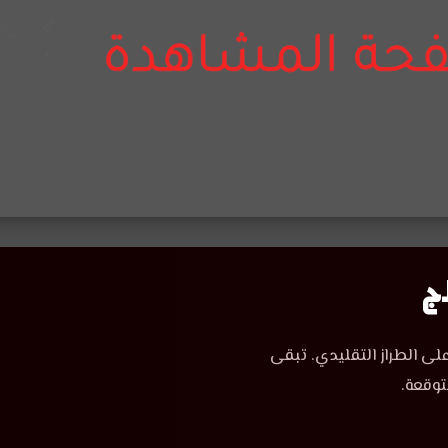
لى الطراز التقليدي. تبقى
توقعة.