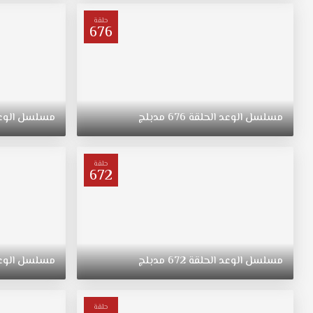
ترعرعت
على
حلقة
676
الطراز
التقليدي.
تبقى
"ريهان"
يتيمة
بعد
مسلسل
الوعد
الحلقة
676
مدبلج
مسلسل
الوع
وفاة
والدتها،
وحياتها
حلقة
672
تتغير
في
نقطة
غير
متوقعة.
مسلسل
الوعد
الحلقة
672
مدبلج
مسلسل
الوع
حلقة