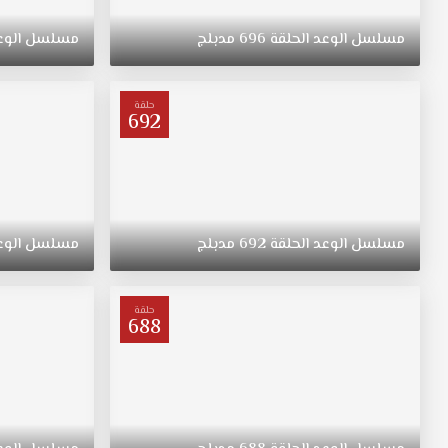
ريهان
التي
مسلسل
الوعد
الحلقة
696
مدبلج
مسلسل
الوع
ولدت
في
الريف
حلقة
فتاة
692
متواضعة
وشابة
وجميلة
مسلسل
اليمين
مدبلج
مسلسل
الوعد
الحلقة
692
مدبلج
مسلسل
الوع
الحلقة
435
قصة
حلقة
688
عشق
ترعرعت
على
الطراز
التقليدي.
تبقى