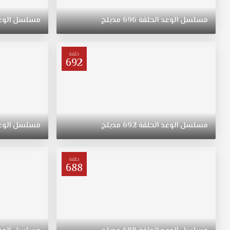
ريهان
التي
مسلسل
الوعد
الحلقة
696
مدبلج
مسلسل
الوع
ولدت
في
الريف
حلقة
فتاة
692
متواضعة
وشابة
وجميلة
مسلسل
اليمين
مدبلج
مسلسل
الوعد
الحلقة
692
مدبلج
مسلسل
الوع
الحلقة
612
قصة
حلقة
688
عشق
ترعرعت
على
الطراز
التقليدي.
تبقى