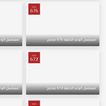
ترعرعت
على
حلقة
676
الطراز
التقليدي.
تبقى
"ريهان"
يتيمة
بعد
مسلسل
الوعد
الحلقة
676
مدبلج
مسلسل
الوع
وفاة
والدتها،
وحياتها
حلقة
672
تتغير
في
نقطة
غير
متوقعة.
مسلسل
الوعد
الحلقة
672
مدبلج
مسلسل
الوع
حلقة