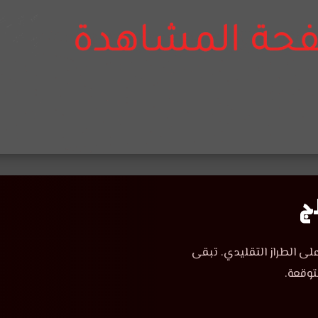
لى الطراز التقليدي. تبقى
توقعة.