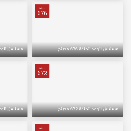
ترعرعت
على
حلقة
676
الطراز
التقليدي.
تبقى
"ريهان"
يتيمة
بعد
مسلسل
الوعد
الحلقة
676
مدبلج
مسلسل
الوع
وفاة
والدتها،
وحياتها
حلقة
672
تتغير
في
نقطة
غير
متوقعة.
مسلسل
الوعد
الحلقة
672
مدبلج
مسلسل
الوع
حلقة