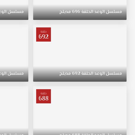
ريهان
التي
مسلسل
الوعد
الحلقة
696
مدبلج
مسلسل
الوع
ولدت
في
الريف
حلقة
فتاة
692
متواضعة
وشابة
وجميلة
مسلسل
اليمين
مدبلج
مسلسل
الوعد
الحلقة
692
مدبلج
مسلسل
الوع
الحلقة
583
قصة
حلقة
688
عشق
ترعرعت
على
الطراز
التقليدي.
تبقى