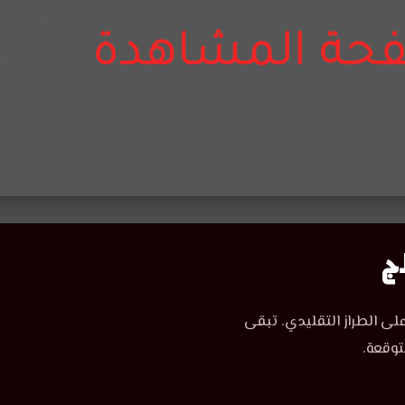
لى الطراز التقليدي. تبقى
توقعة.