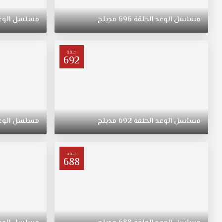
ريهان
التي
مسلسل
الوعد
الحلقة
696
مدبلج
مسلسل
الوع
ولدت
في
الريف
حلقة
فتاة
692
متواضعة
وشابة
وجميلة
مسلسل
اليمين
مدبلج
مسلسل
الوعد
الحلقة
692
مدبلج
مسلسل
الوع
الحلقة
226
قصة
حلقة
688
عشق
ترعرعت
على
الطراز
التقليدي.
تبقى