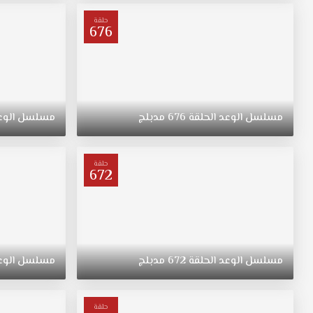
ترعرعت
على
حلقة
676
الطراز
التقليدي.
تبقى
"ريهان"
يتيمة
بعد
مسلسل
الوعد
الحلقة
676
مدبلج
مسلسل
الوع
وفاة
والدتها،
وحياتها
حلقة
672
تتغير
في
نقطة
غير
متوقعة.
مسلسل
الوعد
الحلقة
672
مدبلج
مسلسل
الوع
حلقة