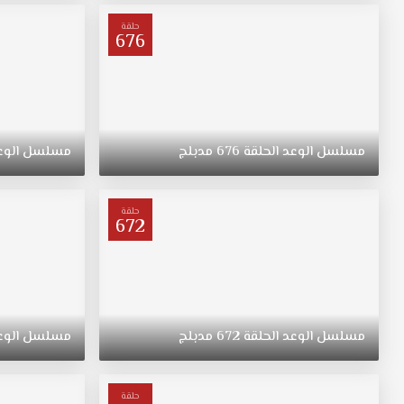
ترعرعت
على
حلقة
676
الطراز
التقليدي.
تبقى
"ريهان"
يتيمة
بعد
مسلسل
الوعد
الحلقة
676
مدبلج
مسلسل
الوع
وفاة
والدتها،
وحياتها
حلقة
672
تتغير
في
نقطة
غير
متوقعة.
مسلسل
الوعد
الحلقة
672
مدبلج
مسلسل
الوع
حلقة