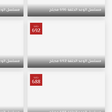
ريهان
التي
مسلسل
الوعد
الحلقة
696
مدبلج
مسلسل
الوع
ولدت
في
الريف
حلقة
فتاة
692
متواضعة
وشابة
وجميلة
مسلسل
اليمين
مدبلج
مسلسل
الوعد
الحلقة
692
مدبلج
مسلسل
الوع
الحلقة
669
قصة
حلقة
688
عشق
ترعرعت
على
الطراز
التقليدي.
تبقى