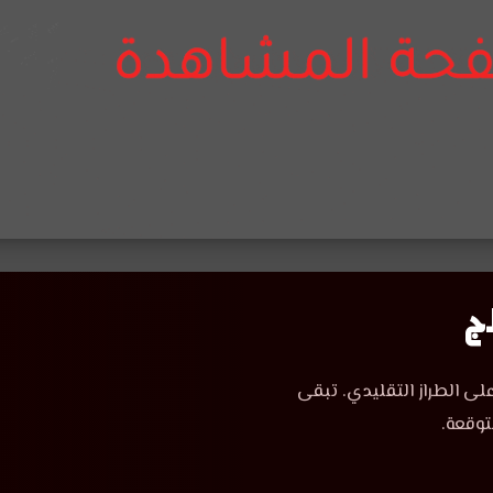
لى الطراز التقليدي. تبقى
توقعة.