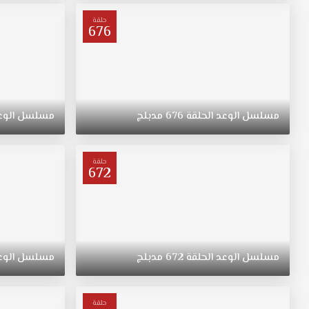
ترعرعت
على
حلقة
676
الطراز
التقليدي.
تبقى
"ريهان"
يتيمة
بعد
مسلسل
الوعد
الحلقة
676
مدبلج
مسلسل
الوع
وفاة
والدتها،
وحياتها
حلقة
672
تتغير
في
نقطة
غير
متوقعة.
مسلسل
الوعد
الحلقة
672
مدبلج
مسلسل
الوع
حلقة