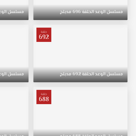
ريهان
التي
مسلسل
الوعد
الحلقة
696
مدبلج
مسلسل
الوع
ولدت
في
الريف
حلقة
فتاة
692
متواضعة
وشابة
وجميلة
مسلسل
اليمين
مدبلج
مسلسل
الوعد
الحلقة
692
مدبلج
مسلسل
الوع
الحلقة
171
قصة
حلقة
688
عشق
ترعرعت
على
الطراز
التقليدي.
تبقى