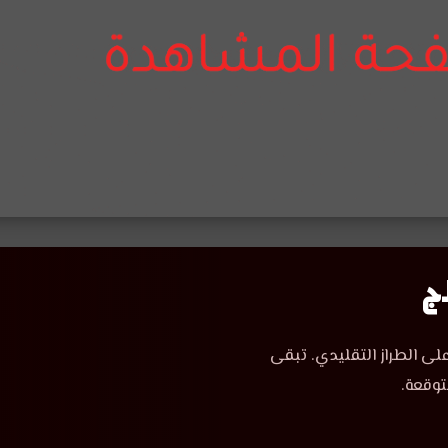
لى الطراز التقليدي. تبقى
توقعة.