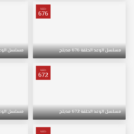
ترعرعت
على
حلقة
676
الطراز
التقليدي.
تبقى
"ريهان"
يتيمة
بعد
مسلسل
الوعد
الحلقة
676
مدبلج
مسلسل
الوع
وفاة
والدتها،
وحياتها
حلقة
672
تتغير
في
نقطة
غير
متوقعة.
مسلسل
الوعد
الحلقة
672
مدبلج
مسلسل
الوع
حلقة