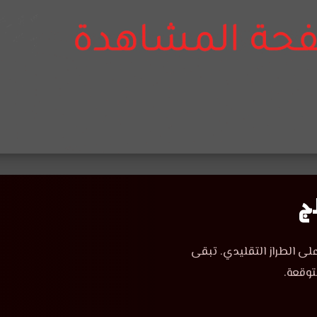
لى الطراز التقليدي. تبقى
توقعة.