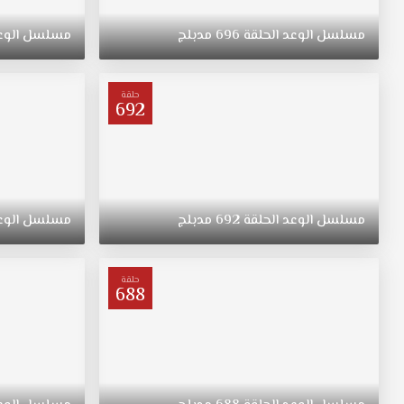
ريهان
التي
مسلسل
الوعد
الحلقة
696
مدبلج
مسلسل
الوع
ولدت
في
الريف
حلقة
فتاة
692
متواضعة
وشابة
وجميلة
مسلسل
اليمين
مدبلج
مسلسل
الوعد
الحلقة
692
مدبلج
مسلسل
الوع
الحلقة
558
قصة
حلقة
688
عشق
ترعرعت
على
الطراز
التقليدي.
تبقى